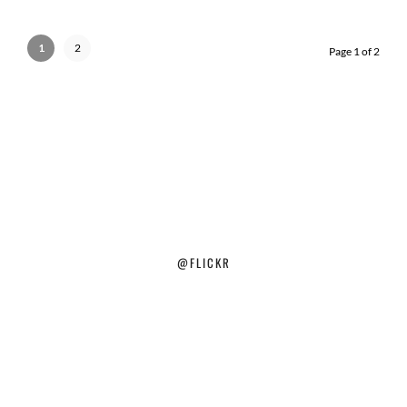
1
2
Page 1 of 2
@FLICKR