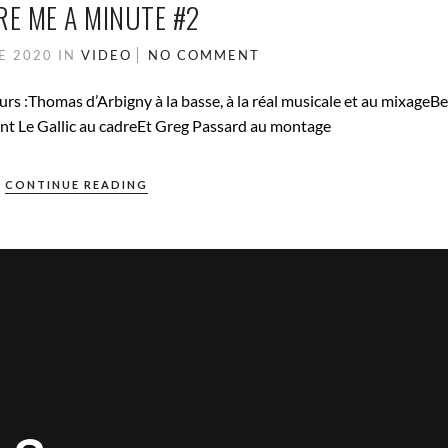
RE ME A MINUTE #2
E 2020
IN
VIDEO
NO COMMENT
s :Thomas d’Arbigny à la basse, à la réal musicale et au mixageB
cent Le Gallic au cadreEt Greg Passard au montage
CONTINUE READING