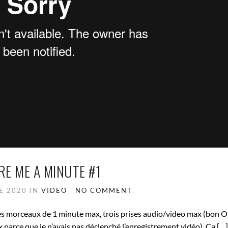
RE ME A MINUTE #1
E 2020
IN
VIDEO
NO COMMENT
es morceaux de 1 minute max, trois prises audio/video max (bon 
parce que je n’avais pas déclenché l’enregistrement vidéo). Ca […]